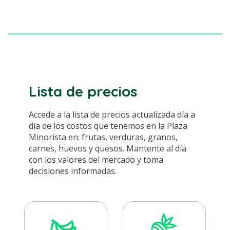
de cualquier otro medio análogo y/o digital.
Si Usted desea consultar, modificar o
suprimir los datos personales almacenados
en nuestras bases de datos, por favor
contáctenos en:
Dirección:
Calle 55A #57 - 80
Teléfono:
(604) 3534222
Correo electrónico:
Lista de precios
mercadeo@plazaminorista.com.co
Accede a la lista de precios actualizada día a
día de los costos que tenemos en la Plaza
Minorista en: frutas, verduras, granos,
carnes, huevos y quesos. Mantente al día
con los valores del mercado y toma
decisiones informadas.