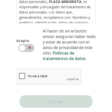
datos personales,
PLAZA MINORISTA
, es
responsable y encargado del tratamiento de
datos personales. Los datos que,
generalmente, recopilamos son: Nombres y
apellidos, identificación, datos de contacto,
dirección de correo electrónico.
Al hacer clic en el botón
Cuando Usted nos envía sus datos, nos
enviar aseguran haber leído
autoriza de manera previa, expresa e
Acepto
y estar de acuerdo con el
informada a hacer uso de ellos en el
aviso de privacidad de este
Acepto
cumplimiento de nuestro objeto social,
sitio.
Políticas de
como: Efectuar la relación contractual con
tratamientos de datos
clientes, proveedores y trabajadores, Proveer
servicios requeridos por los clientes, Evaluar
periódicamente la calidad del servicio,
Informar sobre nuevos servicios, Informar
sobre alteraciones, cambios o
inconvenientes en los servicios contratados,
Enviar información comercial sobre los
servicios, eventos, promociones en el
Enviar
ejercicio del objeto social de
PLAZA
MINORISTA
, a través de correos físicos,
electrónicos, mensajes al celular o a través