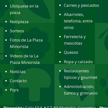
Carnes y pescados
Ubíquese en la
plaza
Abarrotes,
telefonía, entre
Notiplaza
otros
Sorteos
Ferretería y
Fotos de La Plaza
mascotas
Minorista
Quesos
Videos de la La
Ropa y calzado
Plaza Minorista
Restaurantes
Noticias
típicos y gourmet
Contacto
Administración,
Pqrs
banco y gimnasio
Dirección:
Calle 55A # 57-80 Medellín, Colombia -
Pbx: