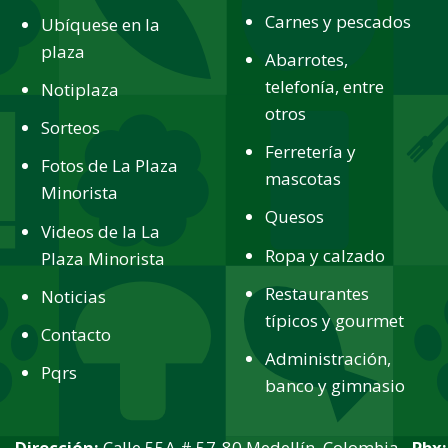
Carnes y pescados
Ubíquese en la
plaza
Abarrotes,
telefonía, entre
Notiplaza
otros
Sorteos
Ferretería y
Fotos de La Plaza
mascotas
Minorista
Quesos
Videos de la La
Ropa y calzado
Plaza Minorista
Restaurantes
Noticias
típicos y gourmet
Contacto
Administración,
Pqrs
banco y gimnasio
Dirección:
Calle 55A # 57-80 Medellín, Colombia -
Pbx: