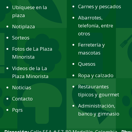
Carnes y pescados
Ubíquese en la
plaza
Abarrotes,
telefonía, entre
Notiplaza
otros
Sorteos
Ferretería y
Fotos de La Plaza
mascotas
Minorista
Quesos
Videos de la La
Ropa y calzado
Plaza Minorista
Restaurantes
Noticias
típicos y gourmet
Contacto
Administración,
Pqrs
banco y gimnasio
Dirección:
Calle 55A # 57-80 Medellín, Colombia -
Pbx: