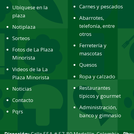
Carnes y pescados
Ubíquese en la
plaza
Abarrotes,
telefonía, entre
Notiplaza
otros
Sorteos
Ferretería y
Fotos de La Plaza
mascotas
Minorista
Quesos
Videos de la La
Ropa y calzado
Plaza Minorista
Restaurantes
Noticias
típicos y gourmet
Contacto
Administración,
Pqrs
banco y gimnasio
Dirección:
Calle 55A # 57-80 Medellín, Colombia -
Pbx: