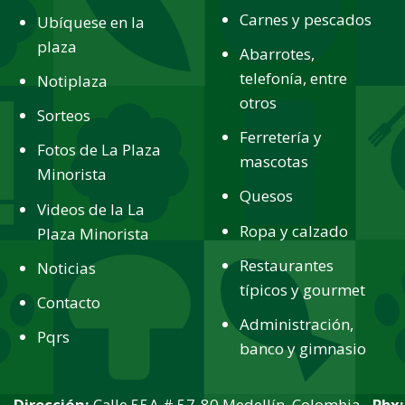
Carnes y pescados
Ubíquese en la
plaza
Abarrotes,
telefonía, entre
Notiplaza
otros
Sorteos
Ferretería y
Fotos de La Plaza
mascotas
Minorista
Quesos
Videos de la La
Ropa y calzado
Plaza Minorista
Restaurantes
Noticias
típicos y gourmet
Contacto
Administración,
Pqrs
banco y gimnasio
Dirección:
Calle 55A # 57-80 Medellín, Colombia -
Pbx: